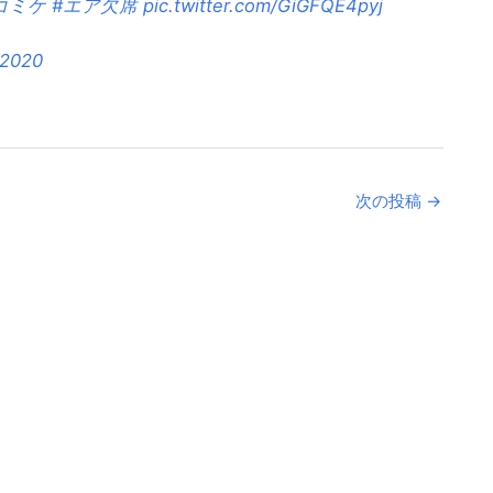
コミケ
#エア欠席
pic.twitter.com/GiGFQE4pyj
 2020
次の投稿
→