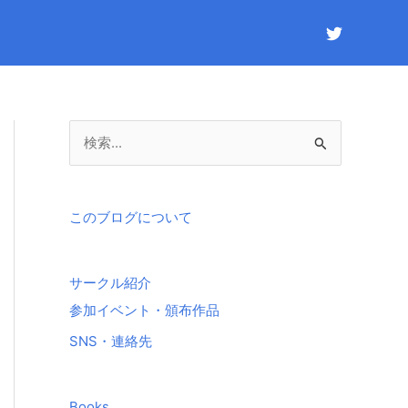
検
索
対
象
このブログについて
:
サークル紹介
参加イベント・頒布作品
SNS・連絡先
Books