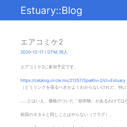
内
Estuary::Blog
容
を
ス
キ
ッ
エアコミケ2
プ
2020-12-17
/
DTM
,
同人
エアコミケ2に参加予定です。
https://catalog.circle.ms/21257/Spa#/v=2/ct=Estuary
（どうリンクを張るべきかよくわからないけれど、特に
……とはいえ、価格のついた「頒布物」があるわけでは
前回のネタ↓と同じことはやらない（フラグ）。