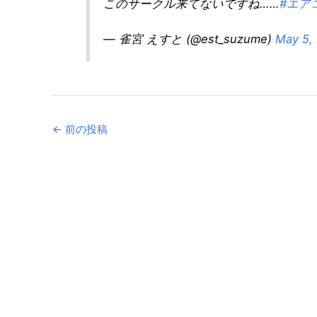
このサークル来てないですね……
#エア
— 雀宮 えすと (@est_suzume)
May 5,
←
前の投稿