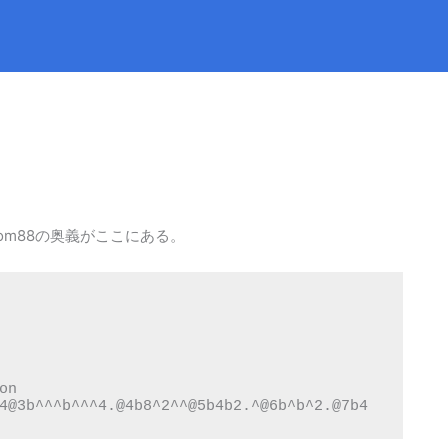
om88の奥義がここにある。
n

4@3b^^^b^^^4.@4b8^2^^@5b4b2.^@6b^b^2.@7b4