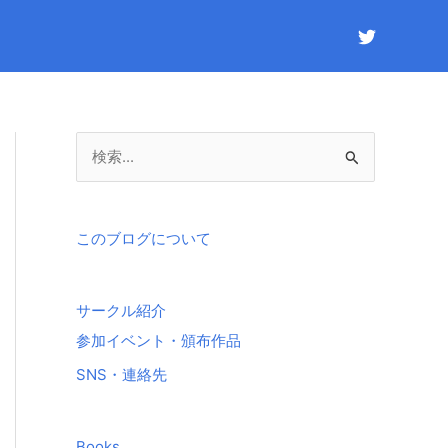
検
索
対
象
このブログについて
:
サークル紹介
参加イベント・頒布作品
SNS・連絡先
Books