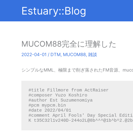
内
Estuary::Blog
容
を
ス
キ
ッ
MUCOM88完全に理解した
プ
2022-04-01
/
DTM
,
MUCOM88
,
雑談
シンプルなMML、極限まで削ぎ落されたFM音源、muc
#title Fillmore from ActRaiser

#composer Yuzo Koshiro

#author Est Suzumenomiya

#pcm mypcm.bin

#date 2022/04/01

#comment April Fools' Day Special Editio
K t35C32l1v240D-244o2L@8b^^^@1b^b^2.@2b