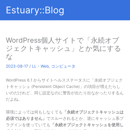
内
Estuary::Blog
容
を
ス
キ
ッ
WordPress個人サイトで「永続オブ
プ
ジェクトキャッシュ」とか気にする
な
2023-08-17
/
LL・Web
,
コンピュータ
WordPress 6.1 からサイトヘルスステータスに「永続オブジェク
トキャッシュ (Persistent Object Cache)」の項目が増えたらし
いのだけれど、同じ設定なのに警告が出たり出なかったりするん
だよね。
環境によっては何もしなくても
「永続オブジェクトキャッシュは
必須ではありません」
でスルーされるとか、逆にキャッシュ系プ
ラグインを使っていても
「永続オブジェクトキャッシュを使用し