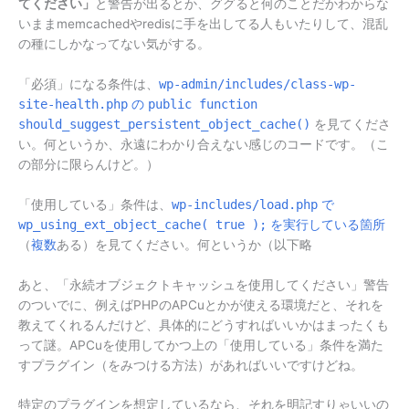
てください」
と警告が出るとか、ググると何のことだかわからな
いままmemcachedやredisに手を出してる人もいたりして、混乱
の種にしかなってない気がする。
「必須」になる条件は、
wp-admin/includes/class-wp-
site-health.php
の
public function
should_suggest_persistent_object_cache()
を見てくださ
い。何というか、永遠にわかり合えない感じのコードです。（こ
の部分に限らんけど。）
「使用している」条件は、
wp-includes/load.php
で
wp_using_ext_object_cache( true );
を実行している箇所
（
複数
ある）を見てください。何というか（以下略
あと、「永続オブジェクトキャッシュを使用してください」警告
のついでに、例えばPHPのAPCuとかが使える環境だと、それを
教えてくれるんだけど、具体的にどうすればいいかはまったくも
って謎。APCuを使用してかつ上の「使用している」条件を満た
すプラグイン（をみつける方法）があればいいですけどね。
特定のプラグインを想定しているなら、それを明記すりゃいいの