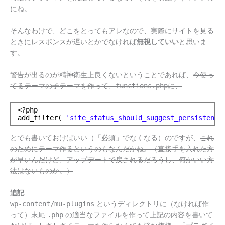
にね。
そんなわけで、どこをとってもアレなので、実際にサイトを見る
ときにレスポンスが遅いとかでなければ
無視していい
と思いま
す。
警告が出るのが精神衛生上良くないということであれば、
今使っ
てるテーマの子テーマを作って、
functions.php
に、
<?php
add_filter( 
'site_status_should_suggest_persistent_
とでも書いておけばいい（「必須」でなくなる）のですが、
これ
のためにテーマ作るというのもなんだかね。（直接手を入れた方
が早いんだけど、アップデートで戻されるだろうし、何かいい方
法はないものか。）
追記
wp-content/mu-plugins
というディレクトリに（なければ作
って）末尾
.php
の適当なファイルを作って上記の内容を書いて