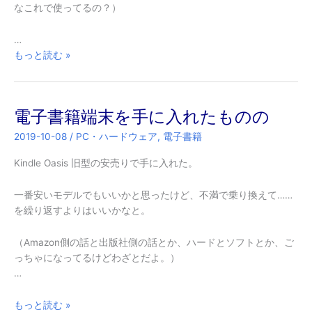
なこれで使ってるの？）
…
Kindle
もっと読む »
の
バ
グ
電子書籍端末を手に入れたものの
と
か
2019-10-08
/
PC・ハードウェア
,
電子書籍
Kindle Oasis 旧型の安売りで手に入れた。
一番安いモデルでもいいかと思ったけど、不満で乗り換えて……
を繰り返すよりはいいかなと。
（Amazon側の話と出版社側の話とか、ハードとソフトとか、ご
っちゃになってるけどわざとだよ。）
…
電
もっと読む »