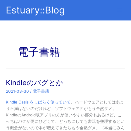
内
Estuary::Blog
容
を
ス
キ
ッ
プ
電子書籍
Kindleのバグとか
2021-03-30
/
電子書籍
Kindle Oasis をしばらく使っていて
、ハードウェアとしてはあま
り不満はないのだけれど、ソフトウェア面がもう全然ダメ。
KindleのAndroid版アプリの方が使いやすい部分もあるけど、こ
っちはバグが更にひどくて、どっちにしても書籍を整理するとい
う概念がないので本が増えてきたらもう全然ダメ。（本当にみん