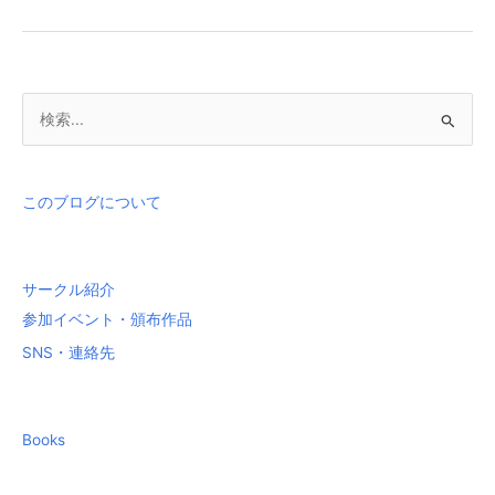
子
書
籍
端
検
末
を
索
手
対
に
象
このブログについて
入
:
れ
た
も
サークル紹介
の
参加イベント・頒布作品
の
SNS・連絡先
Books