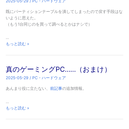
2025-05-29
/
PC・ハードウェア
既にパーティションテーブルを潰してしまったので戻す手段はな
いように思えた。
（もう1台同じのを買って調べるとかはナシで）
…
真
もっと読む »
の
ゲ
ー
真のゲーミングPC……（おまけ）
ミ
ン
2025-05-29
/
PC・ハードウェア
グ
PC
あんまり役に立たない、
前記事
の追加情報。
の
SSD
…
復
真
もっと読む »
活
の
は
ゲ
可
ー