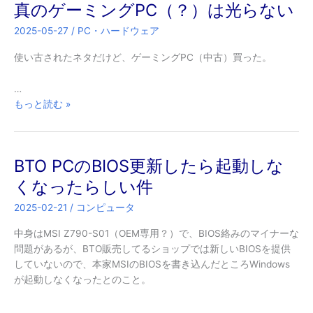
真のゲーミングPC（？）は光らない
能
ミ
か？
ン
2025-05-27
/
PC・ハードウェア
グ
PC……
使い古されたネタだけど、ゲーミングPC（中古）買った。
（お
ま
…
け）
真
もっと読む »
の
ゲ
ー
BTO PCのBIOS更新したら起動しな
ミ
ン
くなったらしい件
グ
2025-02-21
/
コンピュータ
PC（？）
は
中身はMSI Z790-S01（OEM専用？）で、BIOS絡みのマイナーな
光
問題があるが、BTO販売してるショップでは新しいBIOSを提供
ら
していないので、本家MSIのBIOSを書き込んだところWindows
な
が起動しなくなったとのこと。
い
…