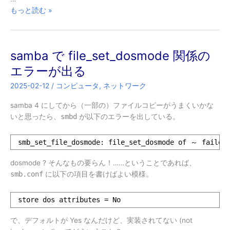
BTO
もっと読む »
PC
の
BIOS
samba で file_set_dosmode 関係の
更
新
エラーが出る
し
2025-02-12
/
コンピュータ
,
ネットワーク
た
ら
samba 4 にしてから（一部の）ファイルコピーがうまくいかな
起
いと思ったら、
smbd
が以下のエラーを出している。
動
し
smb_set_file_dosmode: file_set_dosmode of ～ failed:
な
く
dosmode ? そんなもの要らん！……ということであれば、
な
smb.conf
に以下の項目を書けばよい模様。
っ
た
store dos attributes = No
ら
し
で、デフォルトが Yes なんだけど、実装されてない (not
い