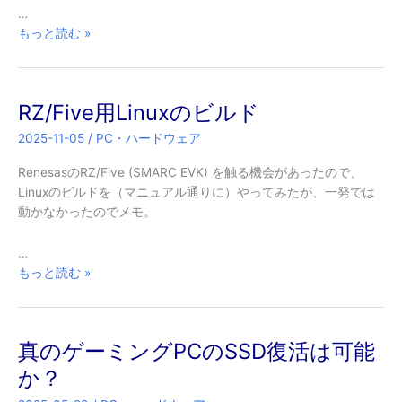
…
NetBSD
もっと読む »
on
Radxa
ROCK
RZ/Five用Linuxのビルド
5B
2025-11-05
/
PC・ハードウェア
RenesasのRZ/Five (SMARC EVK) を触る機会があったので、
Linuxのビルドを（マニュアル通りに）やってみたが、一発では
動かなかったのでメモ。
…
RZ/Five
もっと読む »
用
Linux
の
真のゲーミングPCのSSD復活は可能
ビ
ル
か？
ド