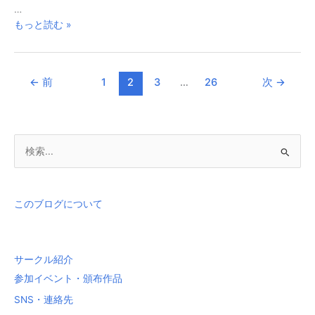
…
MUCOM88
もっと読む »
の
ソ
フ
←
前
1
2
3
…
26
次
→
ト
ウ
ェ
ア
検
LFO
索
対
象
このブログについて
:
サークル紹介
参加イベント・頒布作品
SNS・連絡先