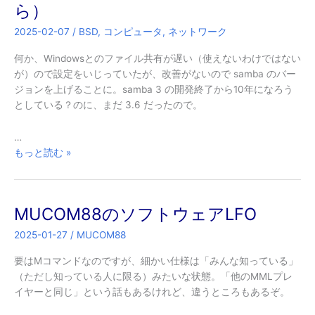
が
ら）
微
2025-02-07
/
BSD
,
コンピュータ
,
ネットワーク
妙
に
何か、Windowsとのファイル共有が遅い（使えないわけではない
遅
が）ので設定をいじっていたが、改善がないので samba のバー
い
ジョンを上げることに。samba 3 の開発終了から10年になろう
としている？のに、まだ 3.6 だったので。
…
pkgsrc:
もっと読む »
samba
4
へ
MUCOM88のソフトウェアLFO
の
移
2025-01-27
/
MUCOM88
行
（い
要はMコマンドなのですが、細かい仕様は「みんな知っている」
ま
（ただし知っている人に限る）みたいな状態。「他のMMLプレ
さ
イヤーと同じ」という話もあるけれど、違うところもあるぞ。
ら）