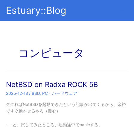
内
Estuary::Blog
容
を
ス
キ
ッ
プ
コンピュータ
NetBSD on Radxa ROCK 5B
2025-12-18
/
BSD
,
PC・ハードウェア
ググればNetBSDを起動できたという記事が出てくるから、余裕
ですぐ動かせるやろ（慢心）
……と、試してみたところ、起動途中でpanicする。