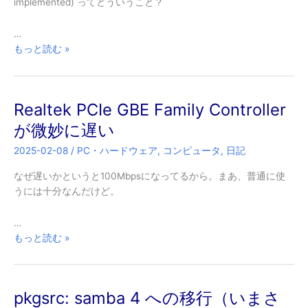
implemented) ってどういうこと？
件
…
samba
もっと読む »
で
file_set_dosmode
関
Realtek PCIe GBE Family Controller
係
の
が微妙に遅い
エ
2025-02-08
/
PC・ハードウェア
,
コンピュータ
,
日記
ラ
ー
なぜ遅いかというと100Mbpsになってるから。まあ、普通に使
が
うには十分なんだけど。
出
る
…
Realtek
もっと読む »
PCIe
GBE
Family
pkgsrc: samba 4 への移行（いまさ
Controller