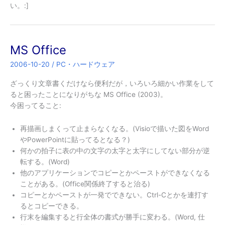
い。:]
MS Office
2006-10-20
/
PC・ハードウェア
ざっくり文章書くだけなら便利だが，いろいろ細かい作業をして
ると困ったことになりがちな MS Office (2003)。
今困ってること:
再描画しまくって止まらなくなる。(Visioで描いた図をWord
やPowerPointに貼ってるとなる？)
何かの拍子に表の中の文字の太字と太字にしてない部分が逆
転する。(Word)
他のアプリケーションでコピーとかペーストができなくなる
ことがある。(Office関係終了すると治る)
コピーとかペーストが一発でできない。Ctrl-Cとかを連打す
るとコピーできる。
行末を編集すると行全体の書式が勝手に変わる。(Word, 仕