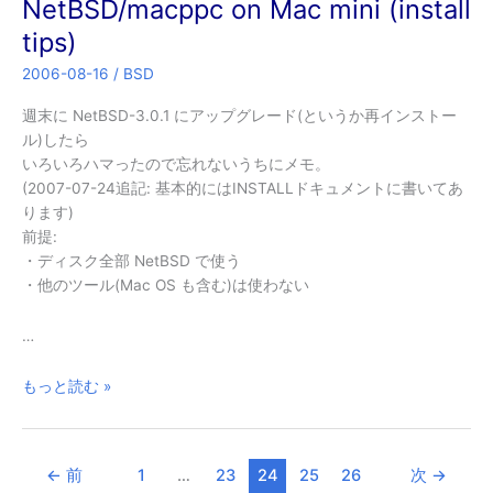
NetBSD/macppc on Mac mini (install
tips)
2006-08-16
/
BSD
週末に NetBSD-3.0.1 にアップグレード(というか再インストー
ル)したら
いろいろハマったので忘れないうちにメモ。
(2007-07-24追記: 基本的にはINSTALLドキュメントに書いてあ
ります)
前提:
・ディスク全部 NetBSD で使う
・他のツール(Mac OS も含む)は使わない
…
NetBSD/macppc
もっと読む »
on
Mac
mini
←
前
1
…
23
24
25
26
次
→
(install