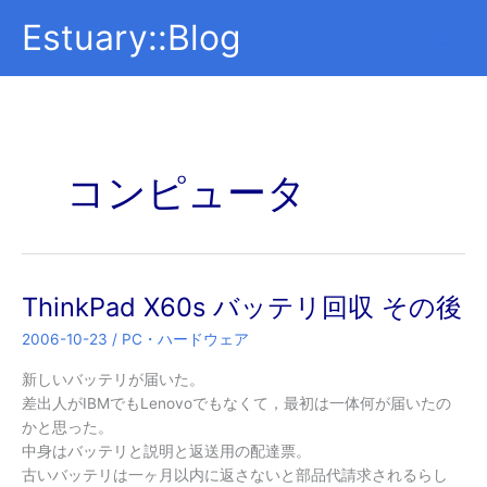
内
Estuary::Blog
容
を
ス
キ
ッ
プ
コンピュータ
ThinkPad X60s バッテリ回収 その後
2006-10-23
/
PC・ハードウェア
新しいバッテリが届いた。
差出人がIBMでもLenovoでもなくて，最初は一体何が届いたの
かと思った。
中身はバッテリと説明と返送用の配達票。
古いバッテリは一ヶ月以内に返さないと部品代請求されるらし