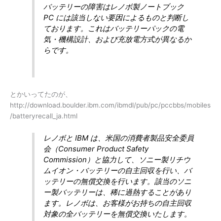
バッテリーの障害はレノボ製ノートブック
PC には該当しない要因によるものと判断し
ております。これはバッテリーパックの電
気・機構設計、および充放電方式が異なるか
らです。
とかいってたのが、
http://download.boulder.ibm.com/ibmdl/pub/pc/pccbbs/mobiles
/batteryrecall_ja.html
レノボと IBM は、米国の消費者製品安全委員
会（Consumer Product Safety
Commission）と協力して、ソニー製リチウ
ムイオン・バッテリーの自主回収を行い、バ
ッテリーの無償交換を行います。該当のソニ
ー製バッテリーは、稀に過熱することがあり
ます。レノボは、お客様がお持ちの自主回収
対象の全バッテリーを無償交換いたします。