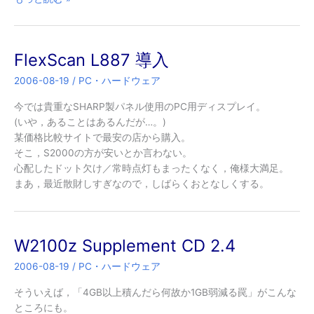
業
の
Web
FlexScan L887 導入
ペ
ー
2006-08-19
/
PC・ハードウェア
ジ
は
今では貴重なSHARP製パネル使用のPC用ディスプレイ。
ど
(いや，あることはあるんだが…。)
れ
某価格比較サイトで最安の店から購入。
く
そこ，S2000の方が安いとか言わない。
ら
心配したドット欠け／常時点灯もまったくなく，俺様大満足。
い
まあ，最近散財しすぎなので，しばらくおとなしくする。
の
画
面
W2100z Supplement CD 2.4
幅
を
2006-08-19
/
PC・ハードウェア
想
定
そういえば，「4GB以上積んだら何故か1GB弱減る罠」がこんな
し
ところにも。