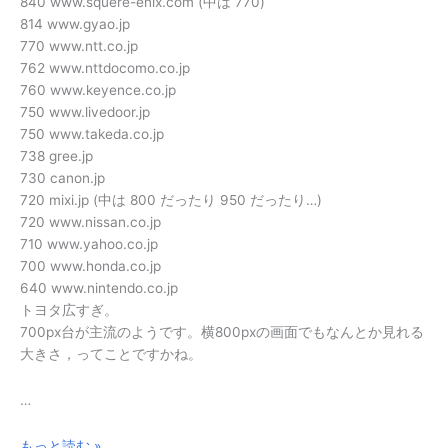
840 www.squere-enix.com (中は 770)
814 www.gyao.jp
770 www.ntt.co.jp
762 www.nttdocomo.co.jp
760 www.keyence.co.jp
750 www.livedoor.jp
750 www.takeda.co.jp
738 gree.jp
730 canon.jp
720 mixi.jp (中は 800 だったり 950 だったり…)
720 www.nissan.co.jp
710 www.yahoo.co.jp
700 www.honda.co.jp
640 www.nintendo.co.jp
トヨタ広すぎ。
700px台が主流のようです。横800pxの画面でもなんとか見れる
大きさ，ってことですかね。
…
企
もっと読む »