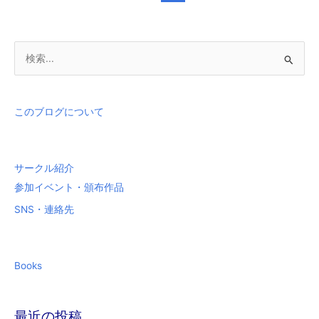
tips)
検
索
対
象
このブログについて
:
サークル紹介
参加イベント・頒布作品
SNS・連絡先
Books
最近の投稿