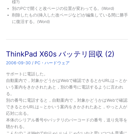
様?)
別のPCで開くと改ページの位置が変わってる。(Word)
削除したもの(挿入した改ページなど)が編集している間に勝手
に復活する。(Word)
ThinkPad X60s バッテリ回収 (2)
2006-09-30
/
PC・ハードウェア
サポートに電話した。
自動案内で，対象かどうかはWebで確認できるとかURLは～とか
いう案内をきかされたあと，別の番号に電話するように言われ
る。
別の番号に電話すると，自動案内で，対象かどうかはWebで確認
できるとかURLは～とかいう案内をきかされたあと，やっと人が
応対に出る。
本体のシリアル番号やバッテリのバーコードの番号，送り先等を
聴かれる。
こんなのこそWebでやりゃいいんじゃないかと思いつつも普通に