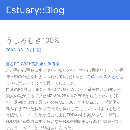
内
Estuary::Blog
容
を
ス
キ
ッ
うしろむき100%
プ
2006-03-19
/
日記
蘇るPC-8801伝説 永久保存版
この手のは手を出すとキリがないので「大人は我慢だよ」とか意
味不明の台詞を吐きつつ耐えていたけれど，
このへんの人とか
あ
まりに楽しそうなので買ってしまった。
自分のPC暦は，(PCと呼ぶには微妙なボード系を除けば)知人や
知人の親が持っていたMZ-80K2EやMZ-80Bから入ったおかげ
で，最初に自力で買ったのもMZ-700。でもMZはテープ文化が
進みすぎていたおかげでFDDが普及しておらず(つけようと思う
と拡張ユニットとかが必要な上にFDD本体も高かった)，MZに
FDDつける費用出すくらいならFDD内蔵のPC-8801mkII買ってし
まおう，ってことで88な人になった。