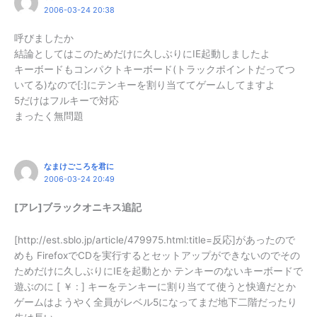
2006-03-24 20:38
呼びましたか
結論としてはこのためだけに久しぶりにIE起動しましたよ
キーボードもコンパクトキーボード(トラックポイントだってつ
いてる)なので[:]にテンキーを割り当ててゲームしてますよ
5だけはフルキーで対応
まったく無問題
なまけごころを君に
2006-03-24 20:49
[アレ]ブラックオニキス追記
[http://est.sblo.jp/article/479975.html:title=反応]があったので
めも FirefoxでCDを実行するとセットアップができないのでその
ためだけに久しぶりにIEを起動とか テンキーのないキーボードで
遊ぶのに [ ￥ : ] キーをテンキーに割り当てて使うと快適だとか
ゲームはようやく全員がレベル5になってまだ地下二階だったり