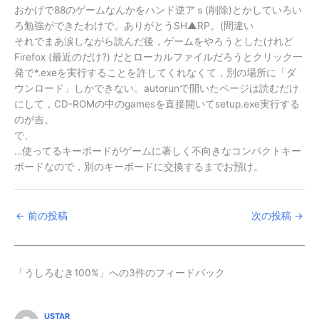
おかげで88のゲームなんかをハンド逆アｓ(削除)とかしていろい
ろ勉強ができたわけで。ありがとうSH▲RP。(間違い
それでまあ涙しながら読んだ後，ゲームをやろうとしたけれど
Firefox (最近のだけ?) だとローカルファイルだろうとクリック一
発で*.exeを実行することを許してくれなくて，別の場所に「ダ
ウンロード」しかできない。autorunで開いたページは読むだけ
にして，CD-ROMの中のgamesを直接開いてsetup.exe実行する
のが吉。
で、
…使ってるキーボードがゲームに著しく不向きなコンパクトキー
ボードなので，別のキーボードに交換するまでお預け。
←
前の投稿
次の投稿
→
「うしろむき100%」への3件のフィードバック
USTAR