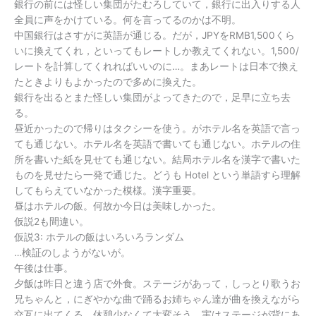
銀行の前には怪しい集団がたむろしていて，銀行に出入りする人
全員に声をかけている。何を言ってるのかは不明。
中国銀行はさすがに英語が通じる。だが，JPYをRMB1,500くら
いに換えてくれ，といってもレートしか教えてくれない。1,500/
レートを計算してくれればいいのに…。まあレートは日本で換え
たときよりもよかったので多めに換えた。
銀行を出るとまた怪しい集団がよってきたので，足早に立ち去
る。
昼近かったので帰りはタクシーを使う。がホテル名を英語で言っ
ても通じない。ホテル名を英語で書いても通じない。ホテルの住
所を書いた紙を見せても通じない。結局ホテル名を漢字で書いた
ものを見せたら一発で通じた。どうも Hotel という単語すら理解
してもらえていなかった模様。漢字重要。
昼はホテルの飯。何故か今日は美味しかった。
仮説2も間違い。
仮説3: ホテルの飯はいろいろランダム
…検証のしようがないが。
午後は仕事。
夕飯は昨日と違う店で外食。ステージがあって，しっとり歌うお
兄ちゃんと，にぎやかな曲で踊るお姉ちゃん達が曲を換えながら
交互に出てくる。休憩少なくて大変そう。実はステージが背にあ