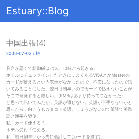
内
Estuary::Blog
容
を
ス
キ
ッ
中国出張(4)
プ
2006-07-03
/
旅
具合が悪くて朝御飯はパス。10時ごろ起きる。
ホテルにチェックインしたときに，よくあるVISAとかMasterの
カードが使えるという表示がなかったので，不安になったので訊
いてみることにした。翌日は朝早いのでカードで払えないことが
そこで発覚すると厳しい。(RMBはあまり持ってこなかった)
と思って訊いてみたが，英語が通じない。英語が下手なせいかと
思ったら，向こうもカタコト英語。しょうがないので筆談で英単
語と漢字を駆使。
私「カード使える？」
ホテル受付「使える」
私「明日朝早いから先に会計して(カードを渡す)」