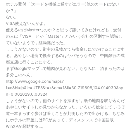
ホテル受付「(カードを機械に通すがエラー)他のカードはない
か？」
ない。
VISA使えないんかよ。
使えるのはMasterなのか？と思って訊いてみたけれども，受付
の人は「VISA」とか「Master」とかいう会社の区別すら認識し
ていないようで，結局謎だった。
しょうがないので，街中の見物がてら換金しにでかけることにす
る。あやしい場所で換金するのはヤバそうなので，中国銀行の成
都支店に行くことにする。
まずGoogleマップ…で地図が見れない。ちなみに，泊まったのは
多分このへん。
http://www.google.com/maps?
f=q&hl=ja&ie=UTF8&t=k&om=1&ll=30.719698,104.014939&sp
n=0.002029,0.00324
しょうがないので，他のサイトを探すが，紙の地図を取り込んだ
あやしいサイトしか見つからなかった。いろいろ総合して，ほぼ
道一本まっすぐ歩けば着くことが判明したので出かける。ちなみ
にホテルの部屋にはPCがあって，ディスクレスで中国語版
WinXPが起動する…。