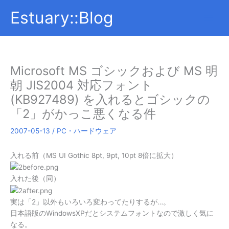
内
Estuary::Blog
容
を
ス
キ
ッ
Microsoft MS ゴシックおよび MS 明
プ
朝 JIS2004 対応フォント
(KB927489) を入れるとゴシックの
「2」がかっこ悪くなる件
2007-05-13
/
PC・ハードウェア
入れる前（MS UI Gothic 8pt, 9pt, 10pt 8倍に拡大）
入れた後（同）
実は「2」以外もいろいろ変わってたりするが…。
日本語版のWindowsXPだとシステムフォントなので激しく気に
なる。