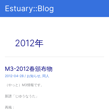
内
Estuary::Blog
容
を
ス
キ
ッ
プ
2012年
M3-2012春頒布物
2012-04-28
/
お知らせ
,
同人
（やっと）M3情報です。
新譜「じゆうなうた」
再掲：