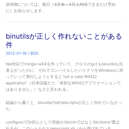
頒布物については、後日（
3月末～4月上旬頃
できるだけ早め
に
）お知らせします。
binutilsが正しく作れないことがある
件
2012-01-19
/
BSD
NetBSDでmingw-w64を作っていて、クロスのgccもbinutilsも出
来上がったのに、それでコンパイルしたバイナリをWindowsに持
っていって実行しようとすると“not a valid WIN32
application”（日本語版だと「有効なWIN32アプリケーションで
はありません」）などと言われる。
結論から書くと、binutilsのldのldscriptsが正しく作れていなかっ
た。
configureでSHELLとして何故か/bin/shではなく/bin/kshが選ば
れるが、このシェルだとgenscripts.sh（から呼ばれている