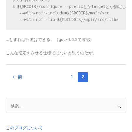
$ ${SRCDIR}/configure --prefixとかtargetとか指定し
   --with-mpfr-include=${SRCDIR}/mpfr/src 

   --with-mpfr-lib=${BUILDDIR}/mpfr/src/.libs
…とすれば回避はできる。（gcc-4.6.2で確認）
こんな指定をさせる仕様ではないと思うのだが。
←
前
1
2
検
索
対
象
このブログについて