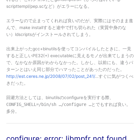
scripttempl/pep.scなど）がエラーになる。
エラーなので止まってくれれば良いのだが、実際にはそのまま進
んで、make installすると途中で打ち切られた（実質中身のな
い）ldscriptsがインストールされてしまう。
出来上がったgcc+binutilsを使ってコンパイルしたときに、一見
すると正しいPE32(+) executableに見えるモノが出来てしまうの
で、なかなか原因がわからなかった。しかし、以前にも、違うパ
ターンとはいえ同じ部分でハマったことがあったのだった。
http://est.ceres.ne.jp/2008/07/02/post_241/
…すぐに気がつくべ
きだった。
回避方法としては、binutilsのconfigureを実行する際、
CONFIG_SHELL=/bin/sh …/configure …
とでもすれば良い。
多分。
configure: error: libmpfr not found