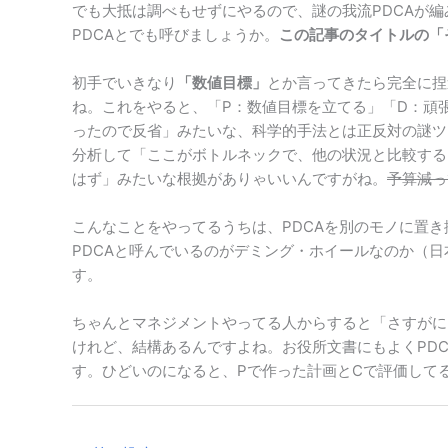
でも大抵は調べもせずにやるので、謎の我流PDCAが
PDCAとでも呼びましょうか。
この記事のタイトルの「そ
初手でいきなり
「数値目標」
とか言ってきたら完全に捏
ね。これをやると、「P：数値目標を立てる」「D：頑
ったので反省」みたいな、科学的手法とは正反対の謎ツ
分析して「ここがボトルネックで、他の状況と比較する
はず」みたいな根拠がありゃいいんですがね。
予算減っ
こんなことをやってるうちは、PDCAを別のモノに置
PDCAと呼んでいるのがデミング・ホイールなのか（日
す。
ちゃんとマネジメントやってる人からすると「さすがに
けれど、結構あるんですよね。お役所文書にもよくPDC
す。ひどいのになると、Pで作った計画とCで評価して