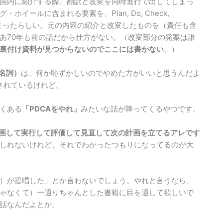
国内に紹介する際、翻訳と改変を同時進行で出してしまっ
ールに含まれる要素を、Plan, Do, Check,
てしまったらしい。元の内容の紹介と改変したものを（責任も含
あ70年も前の話だから仕方がない。（改変部分の発案は誰
裏付け資料が見つからないのでここには書かない
。）
名詞）
は、何か恥ずかしいのでやめた方がいいと思うんだよ
されているけれど。
くある
「PDCAをやれ」
みたいな話が降ってくるやつです。
計画して実行して評価して見直して次の計画を立てるアレです
しれないけれど、それでわかったつもりになってるのが大
）が提唱した」とか言わないでしょう。やれと言うなら、
ゃなくて）一通りちゃんとした書籍に目を通して欲しいで
話なんだよとか。