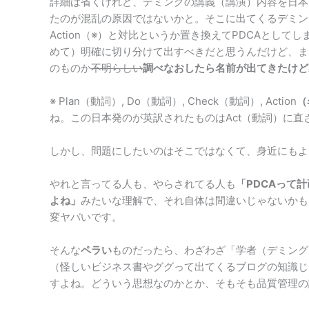
詳細は省くけれど、デミングの講義（講演）内容を日本
たのが混乱の原因ではないかと。そこに出てくるデミング・ホイ
Action（※）と対比というか置き換えてPDCAとし
めて）明確に切り分けて出すべきだと思うんだけど、ま
のものか
不明らしい
調べなおしたら名前が出てきたけど
※ Plan（動詞）, Do（動詞）, Check（動詞）, Action
（
ね。この日本発のが英訳されたものはAct（動詞）に直
しかし、問題にしたいのはそこではなくて、身近にもよ
やれと言ってる人も、やらされてる人も
「PDCAって
よね」
みたいな理解で、それ自体は間違いじゃないかも
変ヤバいです。
そんな
ペラい
ものだったら、わざわざ「学者（デミング
（怪しいビジネス書やググって出てくるブログの知識じ
すよね。どういう思想なのかとか、そもそも品質管理の