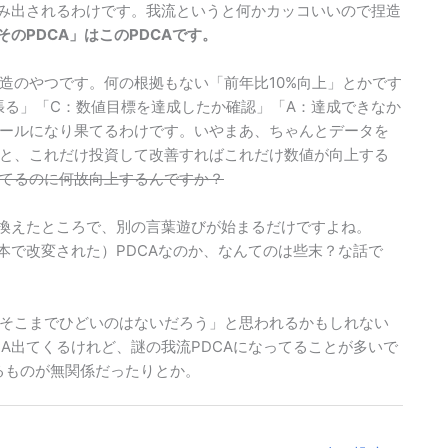
編み出されるわけです。我流というと何かカッコいいので捏造
のPDCA」はこのPDCAです。
造のやつです。何の根拠もない「前年比10%向上」とかです
張る」「C：数値目標を達成したか確認」「A：達成できなか
ールになり果てるわけです。いやまあ、ちゃんとデータを
と、これだけ投資して改善すればこれだけ数値が向上する
てるのに何故向上するんですか？
き換えたところで、別の言葉遊びが始まるだけですよね。
本で改変された）PDCAなのか、なんてのは些末？な話で
そこまでひどいのはないだろう」と思われるかもしれない
A出てくるけれど、謎の我流PDCAになってることが多いで
るものが無関係だったりとか。