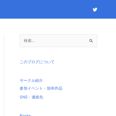
検
索
対
象
このブログについて
:
サークル紹介
参加イベント・頒布作品
SNS・連絡先
Books