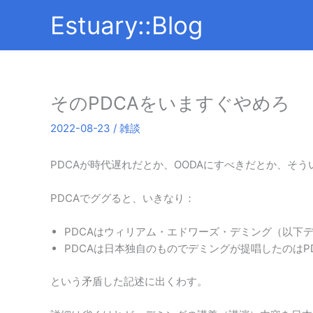
内
Estuary::Blog
容
を
ス
キ
ッ
そのPDCAをいますぐやめろ
プ
2022-08-23
/
雑談
PDCAが時代遅れだとか、OODAにすべきだとか、そ
PDCAでググると、いきなり：
PDCAはウィリアム・エドワーズ・デミング（以下
PDCAは日本独自のものでデミングが提唱したのはP
という矛盾した記述に出くわす。