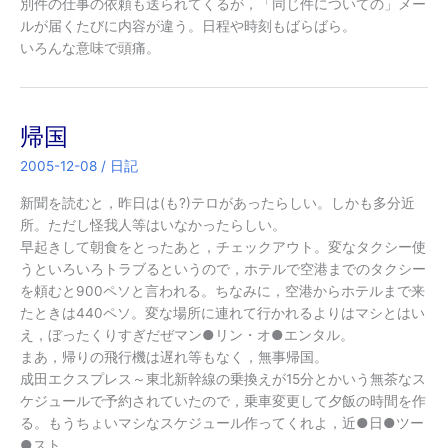
別件の仕事の依頼も送られてくるが，「同じ件についての」メー
ルが届くたびに内容が違う。日程や時刻もばらばら。
いろんな意味で頭痛。
帰国
2005-12-08
/
日記
新聞を読むと，昨日は(も?)テロがあったらしい。しかも多分近
所。ただし怪我人等はいなかったらしい。
早起きして朝食をとったあと，チェックアウト。変なタクシー使
うといろいろトラブるというので，ホテルで空港までのタクシー
を頼むと900ペソと言われる。ちなみに，空港からホテルまで来
たときは440ペソ。変な場所に連れて行かれるよりはマシとはい
え，ぼったくりすぎだぜマン●リン・オ●エンタル。
まあ，帰りの飛行機は遅れ等もなく，無事帰国。
成田エクスプレス～東北新幹線の乗換えが15分とかいう無茶なス
ケジュールで予約されていたので，乗車変更して夕飯の時間を作
る。もうちょいマシなスケジュール作ってくれよ，近●日●ツー
●スト。