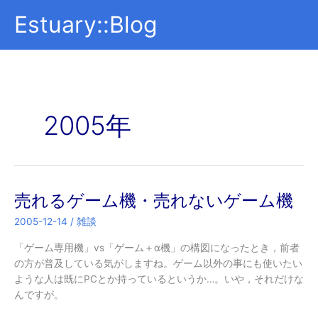
内
Estuary::Blog
容
を
ス
キ
ッ
プ
2005年
売れるゲーム機・売れないゲーム機
2005-12-14
/
雑談
「ゲーム専用機」vs「ゲーム＋α機」の構図になったとき，前者
の方が普及している気がしますね。ゲーム以外の事にも使いたい
ような人は既にPCとか持っているというか…。いや，それだけな
んですが。