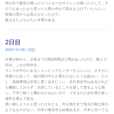
何か外で爆音が鳴ったりパトカーのサイレンが鳴ったりして，テ
ロでもあったかと思ったら祭か何かで花火を上げていたらしい。
部屋の窓からは見えなかったけど。
夜はまたぶちぶちと停電がある。
2日目
2005-12-06
/
日記
仕事が終わり，夕食までの間2時間ほど間があったので，数人で
外出。これが初外出。
マニラの中心にあるショッピングセンターをぶらぶら。さすがに
首都だけあって，他の国の中心と変わらないような賑わい。ただ
し，道路事情は非常に悪く歩きにくい。歩行者信号はあるけれど
も機能しておらず，渋滞しているところを探して渡るような感
じ。下手に動くと轢かれかねないので，できるだけ歩行者が多い
場所を選んで渡る。
買い物しようかと思ったけれども，中心地すぎて地元の御土産の
ようなものがない。日本の食品等も結構あるが，日本と比べても