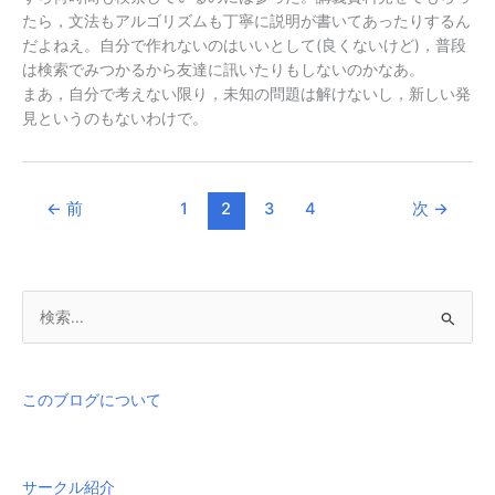
たら，文法もアルゴリズムも丁寧に説明が書いてあったりするん
だよねえ。自分で作れないのはいいとして(良くないけど)，普段
は検索でみつかるから友達に訊いたりもしないのかなあ。
まあ，自分で考えない限り，未知の問題は解けないし，新しい発
見というのもないわけで。
←
前
1
2
3
4
次
→
検
索
対
象
このブログについて
:
サークル紹介