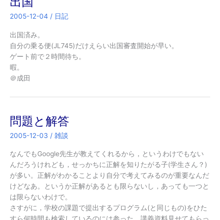
出国
2005-12-04
/
日記
出国済み。
自分の乗る便(JL745)だけえらい出国審査開始が早い。
ゲート前で２時間待ち。
暇。
＠成田
問題と解答
2005-12-03
/
雑談
なんでもGoogle先生が教えてくれるから，というわけでもない
んだろうけれども，せっかちに正解を知りたがる子(学生さん？)
が多い。正解がわかることより自分で考えてみるのが重要なんだ
けどなあ。というか正解があるとも限らないし，あっても一つと
は限らないわけで。
さすがに，学校の課題で提出するプログラム(と同じもの)をひた
すら何時間も検索しているのには参った。講義資料見せてもらっ