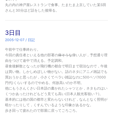
丸の内の神戸屋レストランで食事。たまたま上京していた某S田
さんと30分ほど話をした後帰る。
3日目
2005-12-07
/
日記
午前中で仕事終わり。
今回の責任者といえる他の部署の
偉そうな
偉い人が，予想通り理
由をつけて途中で消える。予定調和。
昼食後解散となったが飛行機の都合で明日まで宿泊なので，午後
は買い物。しかしめぼしい物がない。話のネタにアニメ雑誌でも
買おうかと思ったが，小さくてペラい雑誌なのに500ペソ(1000
円代)くらいするのでやめる。何故高いのか不明。
他にもうさんくさい日本語の書かれたシャツとか，ネタものはい
くつかあったけれどもどう見ても高い(日本人観光客狙い？)。
基本的には他の国の都市と変わらないけれど，なんとなく照明が
暗かったりして，くすんでいるような印象があるかな。
歩き回って疲れたので部屋に戻ってごろごろ。