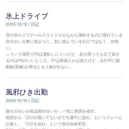
氷上ドライブ
2005-12-12
/
日記
雪や氷の上でテールスライドさせながら運転するのに慣れている
自分がいる事に気がつく。別に遊んでいるわけではなく，自然
に。
こういう場所でFRは運転しにくいけど，多少滑っても立て直せ
るのはFRのいいところ。FFは発進とかは楽だけど，走行中に駆
動輪(前輪)が滑るともう曲がれない。
風邪ひき出勤
2005-12-10
/
日記
疲れのせいか気温差のせいか，一気に体調を崩す。
他所から「○○が届いてないので今週中に送れ」というクレーム
が届く。「○○を送れ」という指示自体初耳。