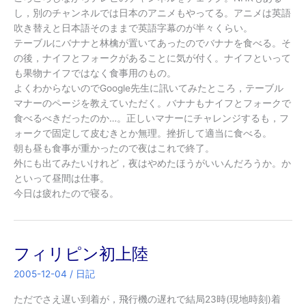
し，別のチャンネルでは日本のアニメもやってる。アニメは英語
吹き替えと日本語そのままで英語字幕のが半々くらい。
テーブルにバナナと林檎が置いてあったのでバナナを食べる。そ
の後，ナイフとフォークがあることに気が付く。ナイフといって
も果物ナイフではなく食事用のもの。
よくわからないのでGoogle先生に訊いてみたところ，テーブル
マナーのページを教えていただく。バナナもナイフとフォークで
食べるべきだったのか…。正しいマナーにチャレンジするも，フ
ォークで固定して皮むきとか無理。挫折して適当に食べる。
朝も昼も食事が重かったので夜はこれで終了。
外にも出てみたいけれど，夜はやめたほうがいいんだろうか。か
といって昼間は仕事。
今日は疲れたので寝る。
フィリピン初上陸
2005-12-04
/
日記
ただでさえ遅い到着が，飛行機の遅れで結局23時(現地時刻)着