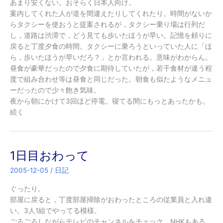
あまり安くない。おそらく日本人向け。
案内してくれた人が道を間違えたりしてくれたり。時間がないか
らタクシーを使おうと提案されるが，タクシー乗り場は行列だ
し，道路は渋滞で，どう見ても歩いたほうが早い。記憶を頼りに
戻ると丁度夕食の時間。タクシーに乗ろうといっていた人に「ほ
ら，歩いたほうが早いだろ？」とか言われる。意味がわからん。
昼食が豪華だったので夕食に期待していたが，若干食材が違う程
度で組み合わせ等は昼食と同じだった。朝食も似たようなメニュ
ーだったので少々飽き気味。
夜から朝にかけて3回ほど停電。寝てる間にもっとあったかも。
続く
1日目おわって
2005-12-05
/
日記
ぐったり。
部屋に戻ると，丁度部屋掃除がおわったところの従業員と入れ違
い。3人1組でやってる模様。
ごろごろしながらテレビのチャンネルをチェック。NHKもある