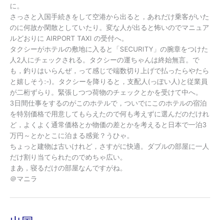
に。
さっさと入国手続きをして空港から出ると，あれだけ乗客がいた
のに何故か閑散としていたり。変な人が出ると怖いのでマニュア
ルどおりに AIRPORT TAXI の受付へ。
タクシーがホテルの敷地に入ると「SECURITY」の腕章をつけた
人2人にチェックされる。タクシーの運ちゃんは終始無言。で
も，釣りはいらんぜ，って感じで端数切り上げで払ったらやたら
と嬉しそう:-)。タクシーを降りると，支配人(っぽい人)と従業員
が二桁ずらり。緊張しつつ荷物のチェックとかを受けて中へ。
3日間仕事をするのがこのホテルで，ついでにこのホテルの宿泊
を特別価格で用意してもらえたので何も考えずに選んだのだけれ
ど，よくよく通常価格とか物価の差とかを考えると日本で一泊3
万円～とかとこに泊まる感覚？うひゃ。
ちょっと建物は古いけれど，さすがに快適。ダブルの部屋に一人
だけ割り当てられたのでめちゃ広い。
まあ，寝るだけの部屋なんですがね。
＠マニラ