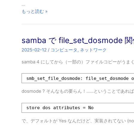
ら
…
な
BTO
もっと読む »
い
PC
の
BIOS
samba で file_set_dosm
更
新
2025-02-12
/
コンピュータ
,
ネットワーク
し
た
samba 4 にしてから（一部の）ファイルコピーがう
ら
起
smb_set_file_dosmode: file_set_dosmode 
動
し
dosmode ? そんなもの要らん！……ということであれ
な
く
store dos attributes = No
な
っ
で、デフォルトが Yes なんだけど、実装されてない (not 
た
ら