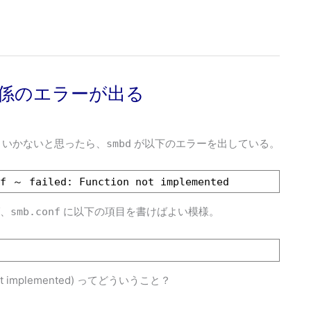
ode 関係のエラーが出る
まくいかないと思ったら、
が以下のエラーを出している。
smbd
of ～ failed: Function not implemented
ば、
に以下の項目を書けばよい模様。
smb.conf
implemented) ってどういうこと？