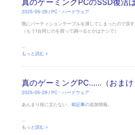
真のゲーミングPCのSSD復活
2025-05-29
/
PC・ハードウェア
既にパーティションテーブルを潰してしまったので戻す
（もう1台同じのを買って調べるとかはナシで）
…
真
もっと読む »
の
ゲ
ー
真のゲーミングPC……（おまけ
ミ
ン
2025-05-29
/
PC・ハードウェア
グ
PC
あんまり役に立たない、
前記事
の追加情報。
の
SSD
…
復
真
もっと読む »
活
の