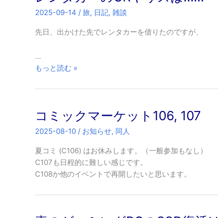
ル
2025-09-14
/
旅
,
日記
,
雑談
ド
先日、出かけた先でレンタカーを借りたのですが、
…
レ
もっと読む »
ン
タ
カ
コミックマーケット106, 107
ー
の
2025-08-10
/
お知らせ
,
同人
GR
ヤ
夏コミ (C106) はお休みします。（一般参加もなし）
リ
C107も日程的に難しい感じです。
ス
C108か他のイベントで再開したいと思います。
は……