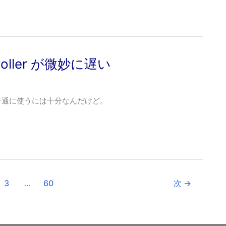
ontroller が微妙に遅い
、普通に使うには十分なんだけど。
3
…
60
次
→