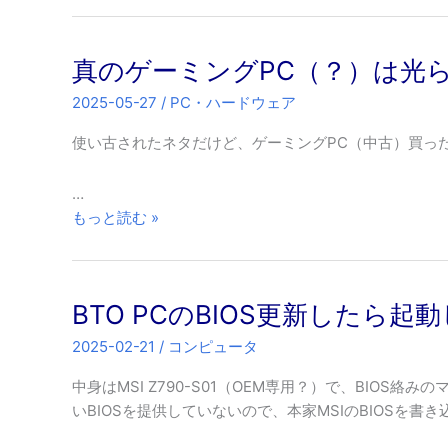
は
ゲ
可
ー
能
真のゲーミングPC（？）は光
ミ
か？
ン
2025-05-27
/
PC・ハードウェア
グ
PC……
使い古されたネタだけど、ゲーミングPC（中古）買っ
（お
ま
…
け）
真
もっと読む »
の
ゲ
ー
BTO PCのBIOS更新したら
ミ
ン
2025-02-21
/
コンピュータ
グ
PC（？）
中身はMSI Z790-S01（OEM専用？）で、BIOS
は
いBIOSを提供していないので、本家MSIのBIOSを書
光