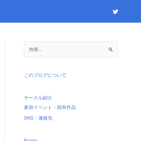
検
索
対
象
このブログについて
:
サークル紹介
参加イベント・頒布作品
SNS・連絡先
Books