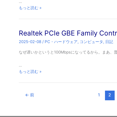
…
し
samba
もっと読む »
い
で
件
file_set_dosmode
関
Realtek PCIe GBE Family C
係
の
2025-02-08
/
PC・ハードウェア
,
コンピュータ
,
日記
エ
ラ
なぜ遅いかというと100Mbpsになってるから。まあ
ー
が
…
出
Realtek
もっと読む »
る
PCIe
GBE
Family
←
前
1
2
Controller
が
微
妙