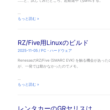
……と、試してみたところ、起動途中でpanicする。
…
NetBSD
もっと読む »
on
Radxa
ROCK
RZ/Five用Linuxのビルド
5B
2025-11-05
/
PC・ハードウェア
RenesasのRZ/Five (SMARC EVK) を触る機
が、一発では動かなかったのでメモ。
…
RZ/Five
もっと読む »
用
Linux
の
レンタカーのGRヤリスは……
ビ