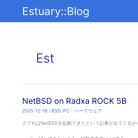
内
Estuary::Blog
容
を
ス
キ
ッ
プ
Est
NetBSD on Radxa ROCK 5B
2025-12-18
/
BSD
,
PC・ハードウェア
ググればNetBSDを起動できたという記事が出てくる