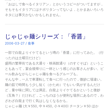
「おはしで食べるイタリアン」とかいうコピーがついてますが，
そもそもイタリアにはナポリタンってないよ，とかまあいろいろ
ネタには事欠かないかもしれません。
じゃじゃ麺シリーズ：「香醤」
2006-03-27
/
食事
一部で白龍よりイケてるという噂の「香醤」に行ってみた。（行
ったのは土曜日だけど）
盛岡の繁華街である大通り・映画館通り（のすぐそば）というこ
ともあって，宴会後帰りに一杯という感じのお客さんが多い。ビ
ール飲みながらじゃじゃ麺を食べるグループも。
そんな中，一人で車運転して食べに行ったので，微妙に場違い。
麺の茹で時間もう少し短く（かため）でもいい気がするんだけ
ど，量や味に関しては満足。白龍よりイケてるかというと微妙
（互角？）だけれど，こっちのほうが便利な場所にあるので，わ
ざわざ白龍まで行く気はしなくなるかも。
じゃじゃ麺 (大￥550, 中￥450, 小￥400) チータン￥50 ほか