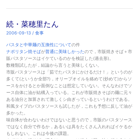
続・菜穂里たん
2006-09-13
/
食事
パスタと中華麺の互換性について
の件
ナポリタン焼そば
が
普通に美味しかった
ので，市販焼きそば＋市
販パスタソースはイケているのかを検証した(過去形)。
数種類試したが，結論から言うと美味しくない。
市販パスタソースは「茹でたパスタにかけるだけ！」というのが
多くて(というか全部?)，オリーブオイルを絡めて(炒めて)からソ
ースをかけるとか面倒なことは想定していない。そんなわけでソ
ース自体に油が結構入っている。これが市販焼きそばの麺に元々
ある油分と加算されて激しくシ由ぎっているというわけである。
和風タイプのパスタソースも試したが，これも予想に反して油が
多かった。
味自体が合わないわけではないと思うので，市販のパスタソース
ではなく自分で作るか，あるいは具をたくさん入れればイケるか
もしれない。これは今後の課題。