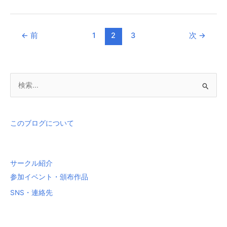
←
前
1
2
3
次
→
検
索
対
象
このブログについて
:
サークル紹介
参加イベント・頒布作品
SNS・連絡先