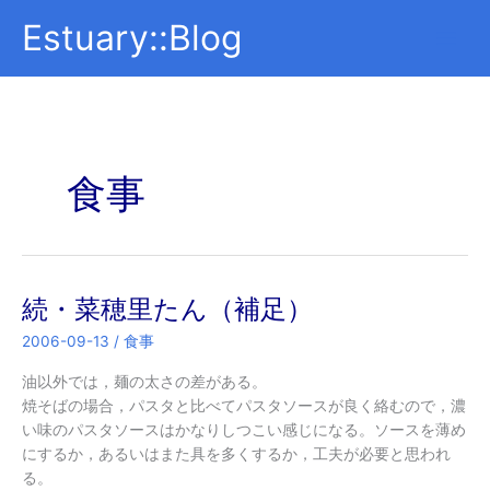
内
Estuary::Blog
容
を
ス
キ
ッ
プ
食事
続・菜穂里たん（補足）
2006-09-13
/
食事
油以外では，麺の太さの差がある。
焼そばの場合，パスタと比べてパスタソースが良く絡むので，濃
い味のパスタソースはかなりしつこい感じになる。ソースを薄め
にするか，あるいはまた具を多くするか，工夫が必要と思われ
る。