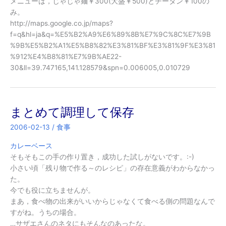
メニューは，じゃじゃ麺￥300(大盛￥500)とチータン￥100の
み。
http://maps.google.co.jp/maps?
f=q&hl=ja&q=%E5%B2%A9%E6%89%8B%E7%9C%8C%E7%9B
%9B%E5%B2%A1%E5%B8%82%E3%81%BF%E3%81%9F%E3%81
%912%E4%B8%81%E7%9B%AE22-
30&ll=39.747165,141.128579&spn=0.006005,0.010729
まとめて調理して保存
2006-02-13
/
食事
カレーベース
そもそもこの手の作り置き，成功した試しがないです。:-)
小さい頃「残り物で作る～のレシピ」の存在意義がわからなかっ
た。
今でも役に立ちませんが。
まあ，食べ物の出来がいいからじゃなくて食べる側の問題なんで
すがね。うちの場合。
…サザエさんのネタにもそんなのあったな。