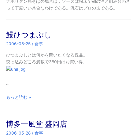
ナポリタン焼そばの場合は，ソースは粉末で麺の油と組み合わさ
って丁度いい具合なわけである。流石はプロの技である。
鰻ひつまぶし
2006-08-25
/
食事
ひつまぶしとは何かを問いたくなる逸品。
突っ込みどころ満載で380円はお買い得。
…
鰻
もっと読む »
ひ
つ
ま
博多一風堂 盛岡店
ぶ
し
2006-05-28
/
食事