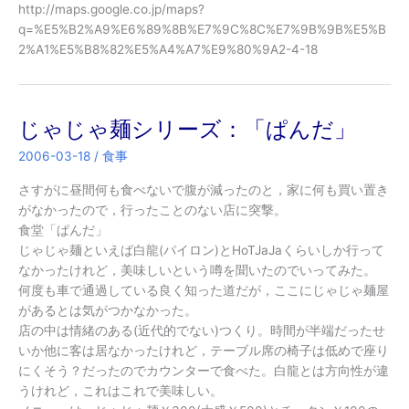
http://maps.google.co.jp/maps?
q=%E5%B2%A9%E6%89%8B%E7%9C%8C%E7%9B%9B%E5%B
2%A1%E5%B8%82%E5%A4%A7%E9%80%9A2-4-18
じゃじゃ麺シリーズ：「ぱんだ」
2006-03-18
/
食事
さすがに昼間何も食べないで腹が減ったのと，家に何も買い置き
がなかったので，行ったことのない店に突撃。
食堂「ぱんだ」
じゃじゃ麺といえば白龍(パイロン)とHoTJaJaくらいしか行って
なかったけれど，美味しいという噂を聞いたのでいってみた。
何度も車で通過している良く知った道だが，ここにじゃじゃ麺屋
があるとは気がつかなかった。
店の中は情緒のある(近代的でない)つくり。時間が半端だったせ
いか他に客は居なかったけれど，テーブル席の椅子は低めで座り
にくそう？だったのでカウンターで食べた。白龍とは方向性が違
うけれど，これはこれで美味しい。