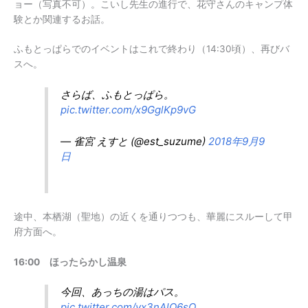
ョー（写真不可）。こいし先生の進行で、花守さんのキャンプ体
験とか関連するお話。
ふもとっぱらでのイベントはこれで終わり（14:30頃）、再びバ
スへ。
さらば、ふもとっぱら。
pic.twitter.com/x9GglKp9vG
— 雀宮 えすと (@est_suzume)
2018年9月9
日
途中、本栖湖（聖地）の近くを通りつつも、華麗にスルーして甲
府方面へ。
16:00 ほったらかし温泉
今回、あっちの湯はパス。
pic.twitter.com/vx3nAlO6sQ