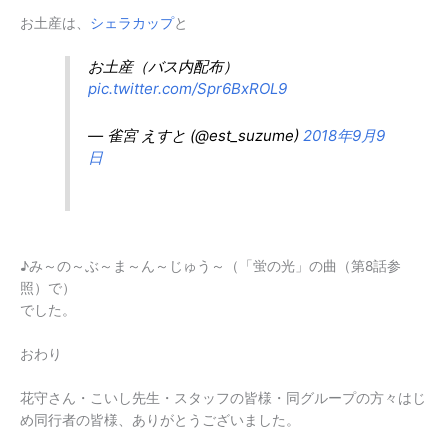
お土産は、
シェラカップ
と
お土産（バス内配布）
pic.twitter.com/Spr6BxROL9
— 雀宮 えすと (@est_suzume)
2018年9月9
日
♪み～の～ぶ～ま～ん～じゅう～（「蛍の光」の曲（第8話参
照）で）
でした。
おわり
花守さん・こいし先生・スタッフの皆様・同グループの方々はじ
め同行者の皆様、ありがとうございました。