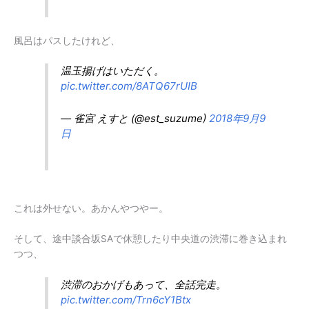
風呂はパスしたけれど、
温玉揚げはいただく。
pic.twitter.com/8ATQ67rUIB
— 雀宮 えすと (@est_suzume)
2018年9月9
日
これは外せない。あかんやつやー。
そして、途中談合坂SAで休憩したり中央道の渋滞に巻き込まれ
つつ、
渋滞のおかげもあって、全話完走。
pic.twitter.com/Trn6cY1Btx