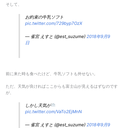
そして、
お約束の牛乳ソフト
pic.twitter.com/729byp7OzX
— 雀宮 えすと (@est_suzume)
2018年9月9
日
前に来た時も食べたけど、牛乳ソフトも外せない。
ただ、天気が良ければここからも富士山が見えるはずなのです
が、
しかし天気が
pic.twitter.com/VaTo2EjMnN
— 雀宮 えすと (@est_suzume)
2018年9月9