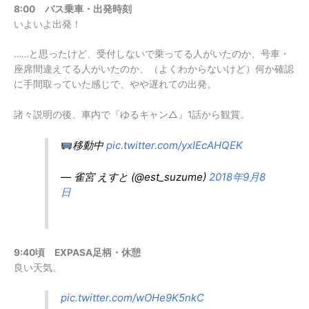
8:00 バス乗車・出発時刻
いよいよ出発！
……と思ったけど、受付しないで乗ってる人がいたのか、号車・
座席間違えてる人がいたのか、（よくわからないけど）何か確認
に手間取っていた感じで、やや遅れての出発。
諸々説明の後、車内で『ゆるキャン△』1話から観賞。
移動中
pic.twitter.com/yxIEcAHQEK
— 雀宮 えすと (@est_suzume)
2018年9月8
日
9:40頃 EXPASA足柄・休憩
良い天気。
pic.twitter.com/wOHe9K5nkC