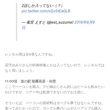
2話しか入ってない（？）
pic.twitter.com/xQvStEaGLB
— 雀宮 えすと (@est_suzume)
2018年9月9
日
レンタル用は全6巻なんですね。
花守ゆみりさんの特典映像とかは入ってないので、レンタルでは
なく買いましょう。
11:00頃 道の駅 朝霧高原・休憩
ここでベーコンを購入。グビ
姉
おじさん的にはビールも飲みたい
わけですが、ツアー中は飲酒できないのでお土産に。
そういえば、ベーコンの原材料はヨーグル豚ではないんですね。
食べてみたかったので、ヨーグル豚のハムやスペアリブも購入。