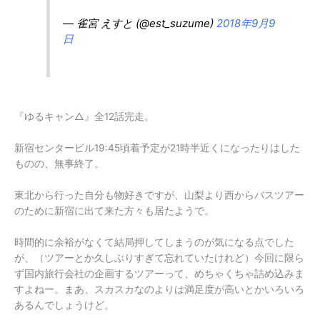
— 雀宮 えすと (@est_suzume)
2018年9月9
日
『ゆるキャン△』全12話完走。
新宿センタービル19:45頃着予定が21時半近くになったりはした
ものの、無事終了。
東北から行った自分も物好きですが、山梨より西からバスツアー
のために新宿に出て来た方々も居たようで。
時間的に余裕がなくて結局押してしまうのが気になる点でした
が、（ツアーとか久しぶりすぎて忘れていたけれど）今回に限ら
ず国内旅行会社の企画するツアーって、めちゃくちゃ詰め込みま
すよねー。まあ、スカスカなのよりは満足度が高いとかいろいろ
あるんでしょうけど。