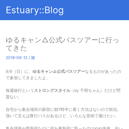
内
Estuary::Blog
容
を
ス
キ
ッ
ゆるキャン△公式バスツアーに行っ
プ
てきた
2018-09-12
/
旅
9/9（日）に、
ゆるキャン△公式バスツアー
なるものがあったの
で参加してきましたよ。
毎週旅行という
ストロングスタイル
（by 千明ちゃん）だけど問
題ない。
自宅から集合場所の新宿に朝7時半に着く方法はないので前泊。
強いて言えば夜行バスがあるけど、いろんな意味で避けたい。
集合場所が西新宿なのに宿を東新宿に取ったのはやや失敗。歩い