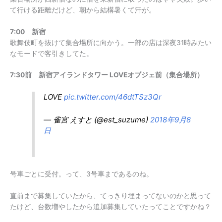
て行ける距離だけど、朝から結構暑くて汗が。
7:00 新宿
歌舞伎町を抜けて集合場所に向かう。一部の店は深夜31時みたい
なモードで客引きしてた。
7:30前 新宿アイランドタワー LOVEオブジェ前（集合場所）
LOVE
pic.twitter.com/46dtTSz3Qr
— 雀宮 えすと (@est_suzume)
2018年9月8
日
号車ごとに受付。って、3号車まであるのね。
直前まで募集していたから、てっきり埋まってないのかと思って
たけど、台数増やしたから追加募集していたってことですかね？