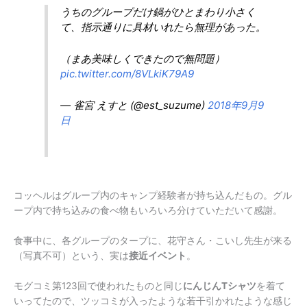
うちのグループだけ鍋がひとまわり小さく
て、指示通りに具材いれたら無理があった。
（まあ美味しくできたので無問題）
pic.twitter.com/8VLkiK79A9
— 雀宮 えすと (@est_suzume)
2018年9月9
日
コッヘルはグループ内のキャンプ経験者が持ち込んだもの。グル
ープ内で持ち込みの食べ物もいろいろ分けていただいて感謝。
食事中に、各グループのタープに、花守さん・こいし先生が来る
（写真不可）という、実は
接近イベント
。
モグコミ第123回で使われたものと同じ
にんじんTシャツ
を着て
いってたので、ツッコミが入ったような若干引かれたような感じ