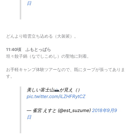
日
どんより暗雲立ち込める（大袈裟）。
11:40頃 ふもとっぱら
坦々餃子鍋（なでしこめし）の聖地に到着。
お手軽キャンプ体験ツアーなので、既にタープが張ってありま
す。
美しい富士山
が見え（）
pic.twitter.com/iLZHFRytCZ
— 雀宮 えすと (@est_suzume)
2018年9月9
日