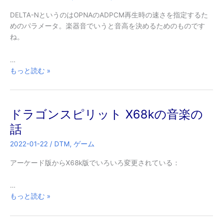
DELTA-NというのはOPNAのADPCM再生時の速さを指定するた
めのパラメータ。楽器音でいうと音高を決めるためのものです
ね。
…
OPNA
もっと読む »
の
ADPCM
の
ドラゴンスピリット X68kの音楽の
DELTA-
N
話
2022-01-22
/
DTM
,
ゲーム
アーケード版からX68k版でいろいろ変更されている：
…
ド
もっと読む »
ラ
ゴ