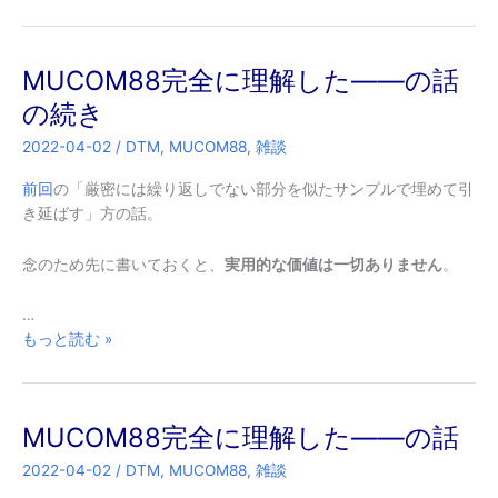
輪
の
再
MUCOM88完全に理解した――の話
発
明
の続き
的
2022-04-02
/
DTM
,
MUCOM88
,
雑談
な
ロ
前回
の「厳密には繰り返しでない部分を似たサンプルで埋めて引
ー
き延ばす」方の話。
パ
ス
念のため先に書いておくと、
実用的な価値は一切ありません
。
フ
ィ
…
ル
MUCOM88
もっと読む »
タ
完
の
全
話
に
MUCOM88完全に理解した――の話
理
解
2022-04-02
/
DTM
,
MUCOM88
,
雑談
し