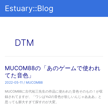
内
Estuary::Blog
容
を
ス
キ
ッ
プ
DTM
MUCOM88の「あのゲームで使われ
てた音色」
2022-05-11
/
MUCOM88
MUCOM88に古代祐三先生の作品に使われた音色そのもの！が収
録されてますが、「ワシはYs2の音色が欲しいんじゃあああ」と
思っても膨大すぎて探すのが大変。