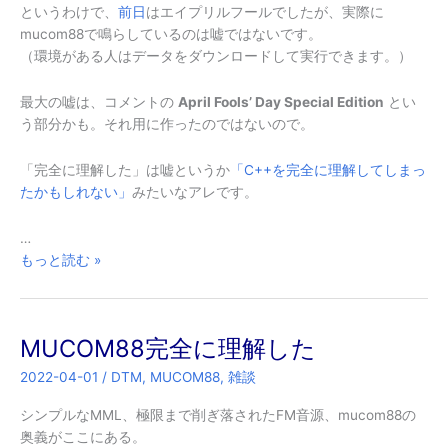
た
というわけで、
前日
はエイプリルフールでしたが、実際に
――
mucom88で鳴らしているのは嘘ではないです。
の
（環境がある人はデータをダウンロードして実行できます。）
話
の
最大の嘘は、コメントの
April Fools’ Day Special Edition
とい
続
う部分かも。それ用に作ったのではないので。
き
「完全に理解した」は嘘というか
「C++を完全に理解してしまっ
たかもしれない」
みたいなアレです。
…
MUCOM88
もっと読む »
完
全
に
MUCOM88完全に理解した
理
解
2022-04-01
/
DTM
,
MUCOM88
,
雑談
し
た
シンプルなMML、極限まで削ぎ落されたFM音源、mucom88の
――
奥義がここにある。