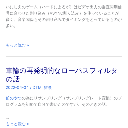
ら
い
いにしえのゲーム（ハードによるが）はビデオ出力の垂直同期信
効
号に合わせた割り込み（VSYNC割り込み）を使っていることが
く
多く、音楽関係もその割り込みでタイミングをとっているものが
ん
多い。
デ
チ
…
ュ？
古
もっと読む »
い
ゲ
ー
車輪の再発明的なローパスフィルタ
ム
音
の話
楽
2022-04-04
/
DTM
,
雑談
の
テ
前のやつ
の為にリサンプリング（サンプリングレート変換）のプ
ン
ログラムを初めて自分で書いたのですが、そのときの話。
ポ
と
…
VSYNC
車
もっと読む »