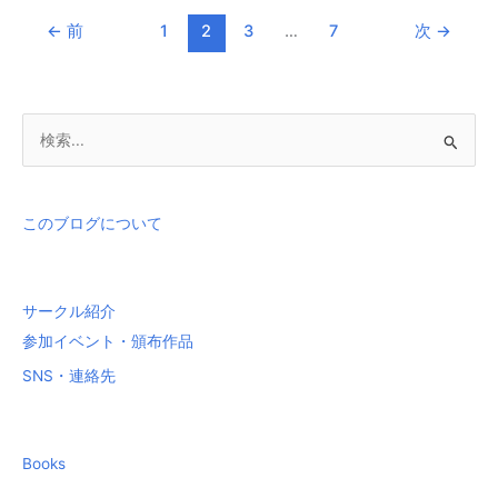
ン
←
前
1
2
3
…
7
次
→
ス
ピ
リ
ッ
検
ト
索
X68k
の
対
音
象
このブログについて
楽
:
の
話
サークル紹介
参加イベント・頒布作品
SNS・連絡先
Books