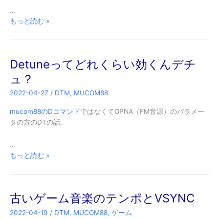
…
MUCOM88
もっと読む »
の
「あ
の
Detuneってどれくらい効くんデチ
ゲ
ー
ュ？
ム
2022-04-27
/
DTM
,
MUCOM88
で
使
mucom88のDコマンド
ではなくてOPNA（FM音源）のパラメー
わ
タの方のDTの話。
れ
て
…
た
Detune
もっと読む »
音
っ
色」
て
ど
古いゲーム音楽のテンポとVSYNC
れ
く
2022-04-19
/
DTM
,
MUCOM88
,
ゲーム