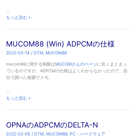
の
話
…
MUCOM88
もっと読む »
完
全
に
MUCOM88 (Win) ADPCMの仕様
理
解
2022-03-14
/
DTM
,
MUCOM88
し
た
mucom88に関する制限は
MUCOMさんのページ
に良くまとまっ
ているのですが、ADPCMの仕様はよくわからなかったので、自
分で調べた範囲でメモ。
…
MUCOM88
もっと読む »
(Win)
ADPCM
の
OPNAのADPCMのDELTA-N
仕
様
2022-02-06
/
DTM
,
MUCOM88
,
PC・ハードウェア